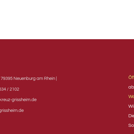
Öf
 | 79395 Neuenburg am Rhein |
ab
7634 / 2102
Wa
kreuz-grissheim.de
Wi
grissheim.de
Di
So